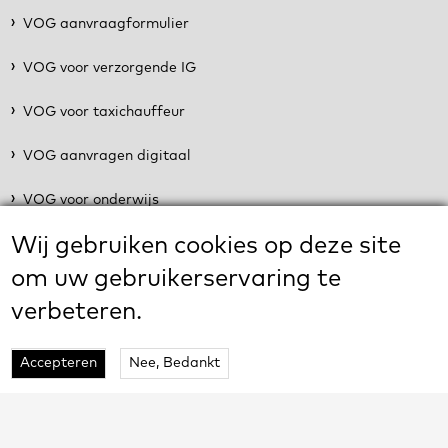
VOG aanvraagformulier
VOG voor verzorgende IG
VOG voor taxichauffeur
VOG aanvragen digitaal
VOG voor onderwijs
Vogapp social
Wij gebruiken cookies op deze site
om uw gebruikerservaring te
Twitter
verbeteren.
Linkedin
Instagram
Accepteren
Nee, Bedankt
Facebook
Copyright © 2020 vogapp. All Rights Reserved. Kvk 71881743