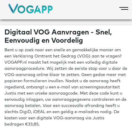
Overslaan
en
naar
de
inhoud
Digitaal VOG Aanvragen - Snel,
gaan
Eenvoudig en Voordelig
Bent u op zoek naar een snelle en gemakkelijke manier om
een Verklaring Omtrent het Gedrag (VOG) aan te vragen?
VOGAPP.nl maakt het mogelijk met een volledig digitale
aanvraagprocedure. Wij zetten de eerste stap voor u door de
VOG-aanvraag online klaar te zetten. Geen gedoe meer met
papieren formulieren invullen. Nadat u de aanvraag heeft
ingediend, ontvangt u een e-mail van screeningsautoriteit
Justis met een unieke aanvraagcode. Met deze code kunt u
eenvoudig inloggen, uw aanvraaggegevens controleren en de
aanvraag betalen. Voor een succesvolle afronding heeft u
slechts DigiD, iDEAL en een geldig e-mailadres nodig. De
kosten voor een digitale VOG-aanvraag via Justis
bedragen €33,85.